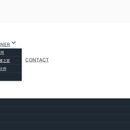
istina
Renoderm Pro
Renoderm
Exuviance
TNER
诊所
CONTACT
娜之家
伙伴