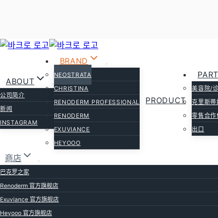
跳
到
BRAND
Neostrata
Chr
内
PAR
NEOSTRATA
ABOUT
容
CHRISTINA
美容院/
公司简介
PRODUCT
RENODERM PROFESSIONAL
克里斯蒂
新闻
RENODERM
零售合作
INSTAGRAM
EXUVIANCE
出口
HEYOOO
商店
巴克罗之家
Renoderm 官方旗舰店
Exuviance 官方旗舰店
Heyooo 官方旗舰店