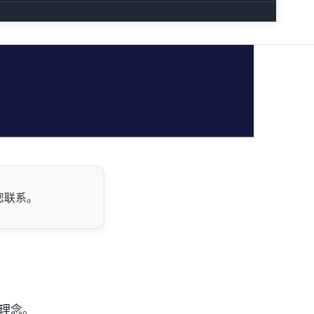
深层
您联系。
肤理念。